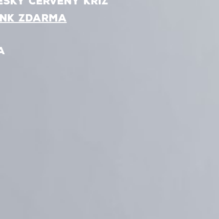
eský červený kříž
INK ZDARMA
A