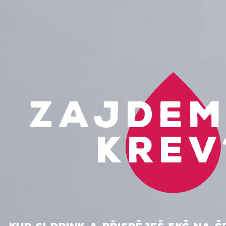
Zajdem
krev