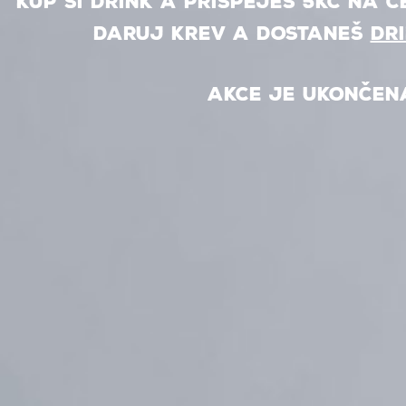
KUP SI DRINK A PŘISPĚJEŠ 5Kč NA Č
DARUJ KREV A DOSTANEŠ
DR
AKCE JE UKONČEN